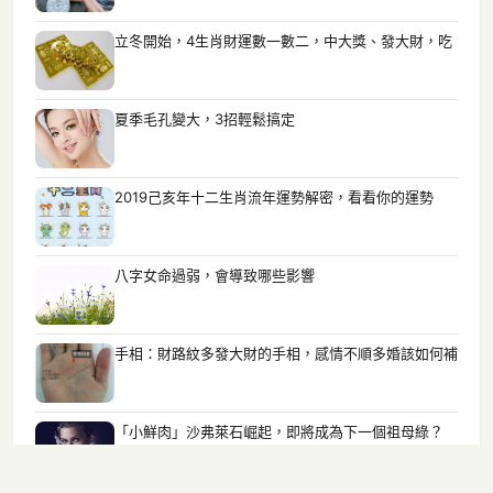
立冬開始，4生肖財運數一數二，中大獎、發大財，吃
夏季毛孔變大，3招輕鬆搞定
2019己亥年十二生肖流年運勢解密，看看你的運勢
八字女命過弱，會導致哪些影響
手相：財路紋多發大財的手相，感情不順多婚該如何補
「小鮮肉」沙弗萊石崛起，即將成為下一個祖母綠？