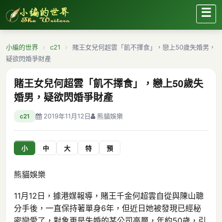
☰
小編的世界
c21
賭王女兒何超雲「飢不擇食」，戀上50歲失婚男，
疑欲閃婚爭財產
賭王女兒何超雲「飢不擇食」，戀上50歲失
婚男，疑欲閃婚爭財產
2019年11月12日
熊貓娛樂
c21
小
中
大
特
預
熊貓娛樂
11月12日，據港媒報導，賭王千金何超雲自從與陳山聰
分手後，一直保持著單身6年，但近日她被發現已經秘
密戀愛了，對象更是失婚的某公司高層，年約50歲，引