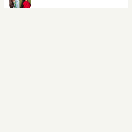
《我的奇妙男友2之戀戀不忘》曝光cp海報Mike
絕了！芳華楊慧原型，58歲卻有著28歲的狀態，1
王源透露自己寫歌 全因為陳奕迅一句話
張藝興把粉絲寫在脖子上 粉絲：你把我們寫脖子上
吸睛｜50歲女牙醫容貌宛如18歲少女，帶著女兒上
28歲出道，楊冪沒捧紅他，卻被胡歌帶紅，如今34