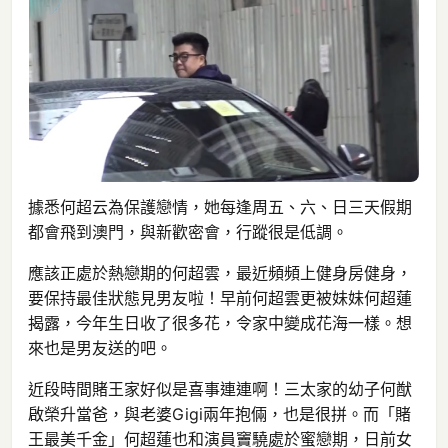
據悉何超云為保護戀情，她每逢周五、六、日三天假期
都會飛到澳門，與新歡密會，行蹤很是低調。
應該正處於熱戀期的何超雲，最近頻頻上健身房健身，
要保持最佳狀態見男友啦！早前何超雲更被妹妹何超蓮
揭露，今年生日收了很多花，令家中變成花海一樣。想
來也是男友送的吧。
近段時間賭王家好似是喜事連連啊！三太家的幼子何猷
啟榮升當爸，與老婆Gigi兩年抱倆，也是很拼。而「賭
王最美千金」何超蓮也和演員竇驍處於蜜戀期，日前女