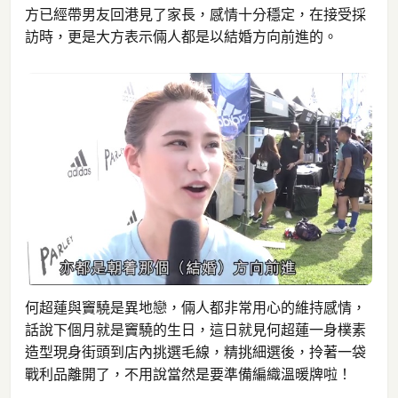
方已經帶男友回港見了家長，感情十分穩定，在接受採
訪時，更是大方表示倆人都是以結婚方向前進的。
何超蓮與竇驍是異地戀，倆人都非常用心的維持感情，
話說下個月就是竇驍的生日，這日就見何超蓮一身樸素
造型現身街頭到店內挑選毛線，精挑細選後，拎著一袋
戰利品離開了，不用說當然是要準備編織溫暖牌啦！