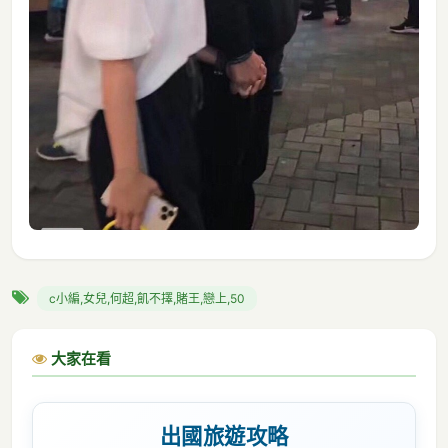
c小編,女兒,何超,飢不擇,賭王,戀上,50
大家在看
出國旅遊攻略