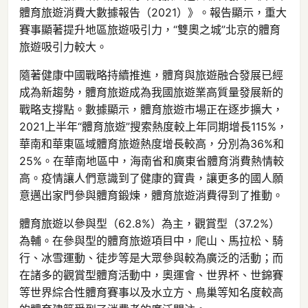
體育旅遊消費大數據報告（2021）》。報告顯示，重大
賽事顯著提升地區旅遊吸引力，“雙奧之城”北京的體育
旅遊吸引力較大。
隨著健康中國戰略持續推進，體育與旅遊融合發展已經
成為新趨勢，體育旅遊成為我國旅遊業高質量發展新的
戰略支撐點。數據顯示，體育旅遊市場正在逐步擴大，
2021上半年“體育旅遊”搜索熱度較上年同期增長115%，
華南和華東區域體育旅遊熱度增長較高，分別為36%和
25%。在華南地區中，海南省和廣東省體育消費熱情較
高。疫情讓人們意識到了健康的寶貴，讓更多的國人願
意邁出家門參與體育鍛煉，體育旅遊消費得到了推動。
體育旅遊以參與型（62.8%）為主，觀賞型（37.2%）
為輔。在參與型的體育旅遊項目中，爬山、馬拉松、騎
行、冰雪運動、徒步等是大眾參與較為廣泛的活動；而
在諸多的觀賞型體育活動中，奧運會、世界杯、世錦賽
等世界綜合性體育賽事以及水立方、鳥巢等知名度較高