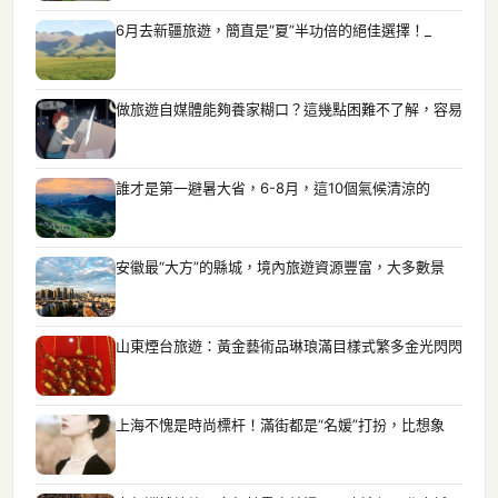
6月去新疆旅遊，簡直是“夏”半功倍的絕佳選擇！_
做旅遊自媒體能夠養家糊口？這幾點困難不了解，容易
誰才是第一避暑大省，6-8月，這10個氣候清涼的
安徽最“大方”的縣城，境內旅遊資源豐富，大多數景
山東煙台旅遊：黃金藝術品琳琅滿目樣式繁多金光閃閃
上海不愧是時尚標杆！滿街都是“名媛”打扮，比想象