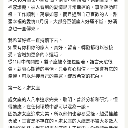
進入10月事業不斷提高，財富不斷增加，遇到真愛，幸
福感爆棚，被人看到的愛情是非常幸運的，事業運勢旺
盛，工作順利，萬事如意，而且遇到自己喜歡的人，甜
蜜幸福的愛情11月份，大部分巨蟹座人好運不斷，好消
息也一直傳來。
我希望好運一直持續下去。
如果有你和你的家人，真好，留言、轉發都可以被接
受，會增加更多的幸運哦。
從11月中旬開始，雙子座被幸運包圍著，語言天賦很
強，對衷心期待的事情，只要真心相信，一定會有它的
幸運，可以迎接自己的幸運，綻放希望的花朵。
第一名，處女座
處女座的人凡事追求完美，聰明，善於分析和研究，懂
得適應，在任何環境中都可以混為一談。
因為處女座追求完美，所以他們也容易受挫，越受挫越
勇敢，其實是不存在的。處女座的人總是不被大多數人