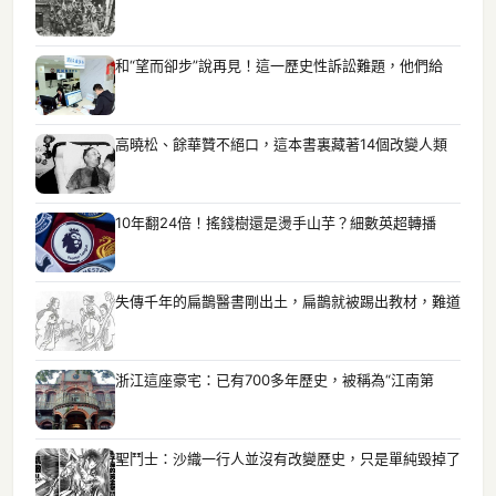
和“望而卻步”說再見！這一歷史性訴訟難題，他們給
高曉松、餘華贊不絕口，這本書裏藏著14個改變人類
10年翻24倍！搖錢樹還是燙手山芋？細數英超轉播
失傳千年的扁鵲醫書剛出土，扁鵲就被踢出教材，難道
浙江這座豪宅：已有700多年歷史，被稱為“江南第
聖鬥士：沙織一行人並沒有改變歷史，只是單純毀掉了