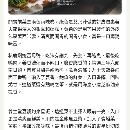
開胃前菜是兩色兩味卷，綠色是艾葉汁做的餅皮包裹著
火龍果浸入的銀耳和蓮霧，黃色的是用芒果製作的外皮
包裹著西米露，清爽而開胃的開胃小食，真是一口驚艷
味蕾。
私廈燜鮑薑母鴨，吃法有講究，先姜、再鮑魚、最後吃
鴨肉。姜香濃郁而不辣口，脆香脆香的；精選三年六頭
南日鮑，肉質甘甜唇齒激盪，醬香濃郁；九十天散養紅
面正番鴨，融入了姜香、鮑魚的鮮美，入口香醇，回味
尤甘。這道菜還有點晴之筆，就是用海皇小磨芝麻油來
提香。
養生堂豆漿灼東星斑，這道菜不止讓人眼前一亮，入口
更是清爽而鮮美。用的是金龍魚豆漿，加入了寶塔菜、
菌菇、番茄等來調味，最後再把切成薄片的東星斑切成