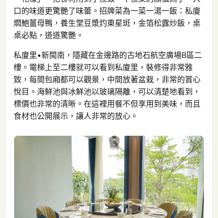
口的味道更驚艷了味蕾。招牌菜為一菜一湯一飯：私廈
燜鮑薑母鴨，養生堂豆漿灼東星斑，金箔松露炒飯，桌
桌必點，道道驚艷。
私廈里•新閩南，隱藏在金邊路的古地石航空廣場B區二
樓。電梯上至二樓就可以看到私廈里，裝修得非常雅
致，每間包廂都可以觀景，中間放著盆栽，非常的賞心
悅目。海鮮池與冰鮮池以玻璃隔離，可以清楚地看到，
標價也非常的清晰。在這裡用餐不但享用到美味，而且
食材也公開展示，讓人非常的放心。