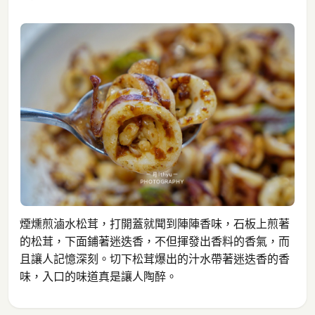
煙燻煎滷水松茸，打開蓋就聞到陣陣香味，石板上煎著
的松茸，下面鋪著迷迭香，不但揮發出香料的香氣，而
且讓人記憶深刻。切下松茸爆出的汁水帶著迷迭香的香
味，入口的味道真是讓人陶醉。