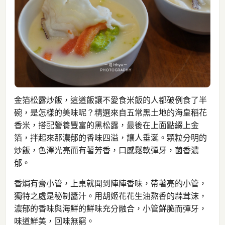
金箔松露炒飯，這道飯讓不愛食米飯的人都破例食了半
碗，是怎樣的美味呢？精選來自五常黑土地的海皇稻花
香米，搭配營養豐富的黑松露，最後在上面點綴上金
箔，拌起來那濃郁的香味四溢，讓人垂涎。顆粒分明的
炒飯，色澤光亮而有著芳香，口感鬆軟彈牙，菌香濃
郁。
香焗有膏小管，上桌就聞到陣陣香味，帶著亮的小管，
獨特之處是秘制醬汁。用胡姬花花生油熬香的蒜茸沫，
濃郁的香味與海鮮的鮮味充分融合，小管鮮脆而彈牙，
味道鮮美，回味無窮。