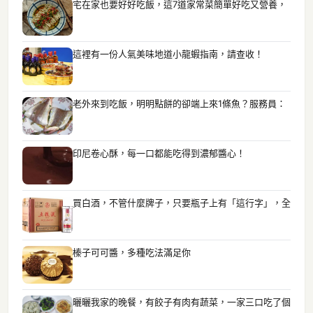
宅在家也要好好吃飯，這7道家常菜簡單好吃又營養，
這裡有一份人氣美味地道小龍蝦指南，請查收！
老外來到吃飯，明明點餅的卻端上來1條魚？服務員：
印尼卷心酥，每一口都能吃得到濃郁醬心！
買白酒，不管什麼牌子，只要瓶子上有「這行字」，全
榛子可可醬，多種吃法滿足你
曬曬我家的晚餐，有餃子有肉有蔬菜，一家三口吃了個