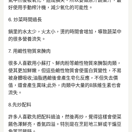
氣中然後被氧化，造成損失。所以要做原汁蔬菜汁，最
好使用手動榨汁機，減少氧化的可能性。
6. 炒菜時間過長
鍋里的水太少，火太小，燙的時間會增加，導致蔬菜中
的很多營養流失。
7. 用鹼性物質來醃肉
很多人喜歡用小蘇打、鮮肉粉等鹼性物質來醃製肉類，
使其更加鮮嫩，但這些鹼性物質會使蛋白質變性，不易
被身體吸收;油脂遇鹼後會產生皂化反應，不但失去價
值，還會產生異味;此外，肉類中大量的B族維生素也會
流失。
8.先炒配料
許多人喜歡先把配料過油，然後再炒，覺得這樣會使菜
餚色澤鮮亮，香氣四溢。特別是在烹飪地三鮮或干煸豆
角等菜餚時。