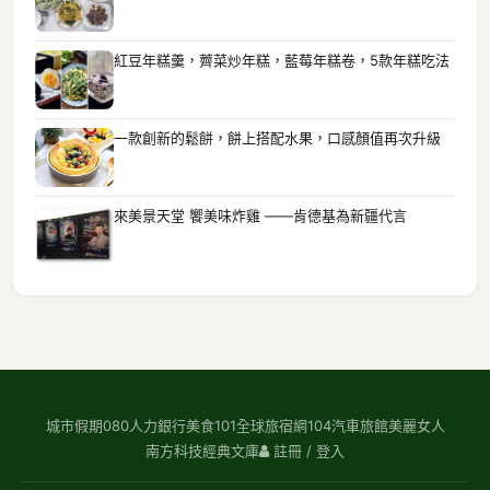
紅豆年糕羹，薺菜炒年糕，藍莓年糕卷，5款年糕吃法
一款創新的鬆餅，餅上搭配水果，口感顏值再次升級
來美景天堂 饗美味炸雞 ——肯德基為新疆代言
城市假期
080人力銀行
美食101
全球旅宿網
104汽車旅館
美麗女人
南方科技
經典文庫
註冊 / 登入