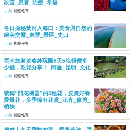
改善_患者_治療_希福
小編
相關報導
冬日探秘黃河入海口：美食與自然的
絕美交響_東營_景區_史口
小編
相關報導
雲南旅遊攻略純玩團6天5晚報價多
少錢，乾貨分享！_阿星_昆明_文化
小編
相關報導
號稱“開花機器”的5種花，皮實好養
愛爆花，多季節有花賞_花卉_修剪_
植株
小編
相關報導
農村人冬天愛吃的菜，營養美味，還