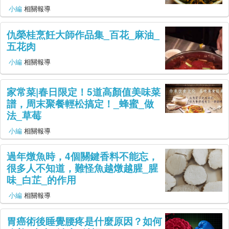
幫助
小編
相關報導
帳號登入
仇榮桂烹飪大師作品集_百花_麻油_
五花肉
小編
相關報導
家常菜|春日限定！5道高顏值美味菜
譜，周末聚餐輕松搞定！_蜂蜜_做
法_草莓
小編
相關報導
過年燉魚時，4個關鍵香料不能忘，
很多人不知道，難怪魚越燉越腥_腥
味_白芷_的作用
小編
相關報導
胃癌術後睡覺腰疼是什麼原因？如何