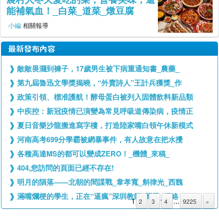
能補氣血！_白菜_道菜_燉豆腐
小編
相關報導
最新發布內容
敵敵畏濺到褲子，17歲男生被下病重通知書_農藥_
第九屆魯迅文學獎揭曉，“外賣詩人”王計兵獲獎_作
政策引領、標准護航！酵母蛋白被列入固體飲料新品類
中疾控：新冠疫情已演變為常見呼吸道傳染病，疫情正
夏日音樂沙龍搬進寫字樓，打造陸家嘴白領午休新模式
河南高考699分學霸被網暴事件，有人故意在把水攪
各種高達MS的都可以變成ZERO！_機體_來稿_
404,您訪問的頁面已經不存在!
明月的隕落——北朝的間諜戰_韋孝寬_斛律光_西魏
滿嘴爛梗的學生，正在“逼瘋”深圳教師_歸已_網絡
1
...
2
3
4
9225
»