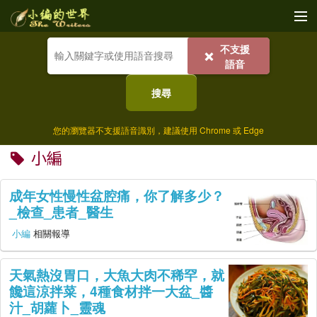
不支援
收藏
❌
語音
植栽
搜尋
美食
您的瀏覽器不支援語音識別，建議使用 Chrome 或 Edge
寵物
小編
宇宙
成年女性慢性盆腔痛，你了解多少？
美體
_檢查_患者_醫生
小編
相關報導
文化
歷史
天氣熱沒胃口，大魚大肉不稀罕，就
饞這涼拌菜，4種食材拌一大盆_醬
社群
汁_胡蘿卜_靈魂