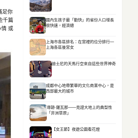
滿足你
些千篇
國內生孩子最「勤快」的省份人口增長
很快速，經濟總
情 或
上海市各區排名：在宮裡的位分排行—
上海各區後宮女
迪士尼的天馬行空來自這些世界神奇
成都中心地帶繁華的文化商業中心，是
西部最大的城市
尋跡·薩瓦那——見證大地上的典型性
「非洲草原」
【女王節】夜遊公園看花燈