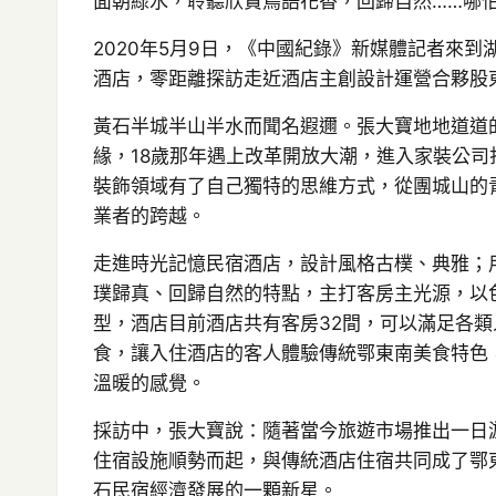
面朝綠水，聆聽欣賞鳥語花香，回歸自然……哪
2020年5月9日，《中國紀錄》新媒體記者來
酒店，零距離探訪走近酒店主創設計運營合夥股
黃石半城半山半水而聞名遐邇。張大寶地地道道
緣，18歲那年遇上改革開放大潮，進入家裝公
裝飾領域有了自己獨特的思維方式，從團城山的
業者的跨越。
走進時光記憶民宿酒店，設計風格古樸、典雅；
璞歸真、回歸自然的特點，主打客房主光源，以
型，酒店目前酒店共有客房32間，可以滿足各
食，讓入住酒店的客人體驗傳統鄂東南美食特色
溫暖的感覺。
採訪中，張大寶說：隨著當今旅遊市場推出一日
住宿設施順勢而起，與傳統酒店住宿共同成了鄂
石民宿經濟發展的一顆新星。