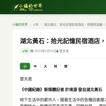
小編的世界
c18
湖北黃石：拾光記憶民宿酒店，舒適而溫馨，
湖北黃石：拾光記憶民宿酒店，
2020年5月10日
楚天君
c18
小
中
大
特
預
楚天君
《中國紀錄》新媒體記者 於境源 發自湖北黃石
時下生活中的都市人，隨著生活中的各種因素壓