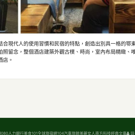
結合現代人的使用習慣和民宿的特點，創造出別具一格的鄂
拍照留念，整個酒店建築外觀古樸、時尚，室內布局精緻、
酒店。
期
080人力銀行
美食101
全球旅宿網
104汽車旅館
美麗女人
南方科技
經典文庫
註