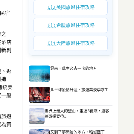
🇺🇸
美國旅遊住宿攻略
憶民宿
🇬🇷
希臘旅遊住宿攻略
解之
在酒店
🇨🇳
大陸旅遊住宿攻略
創新創
雲南，此生必去一次的地方
寵、返
材造
傳統美
北半球疫情升溫，旅遊業淡季求生
家一般
世界上最大的鹽山，重達3億噸，遊客
的旅遊
參觀還要帶走一
成為黃
又到了夢開始的地方，稻城亞丁