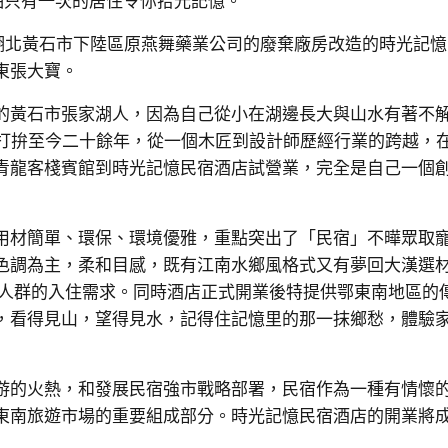
怕只有一次的居住令你拾光記憶。
到湖北黃石市下陸區原燕舞藥業公司的廢棄廠房改造的時光記
東張大寶。
的黃石市張家湖人，因為自己從小在湖邊長大與山水有著不
司打拚至今二十餘年，從一個木匠到設計師歷經行業的跨越，
青龍客棧賓館到時光記憶民宿酒店試營業，完全是自己一個
用材簡單、環保、環境優雅，重點突出了「民宿」不曄眾取
色調為主，柔和目感，既有江南水鄉風格式又有夢回大漢選
類人群的入住需求。同時酒店正式開業後特提供鄂東南地區的
，看得見山，望得見水，記得住記憶里的那一抹鄉愁，體驗
游的火熱，和發展民宿強市戰略部署，民宿作為一種有情懷
東南旅遊市場的重要組成部分。時光記憶民宿酒店的開業將