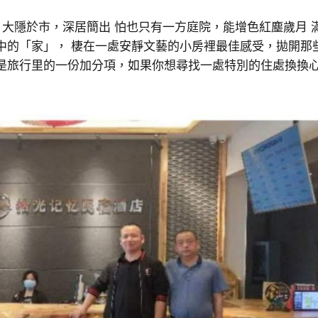
 大隱於市，深居簡出 怕也只有一方庭院，能增色紅塵歲月 
中的「家」， 棲在一處安靜文藝的小房裡最佳感受，拋開那
是旅行里的一份加分項，如果你想尋找一處特別的住處換換心