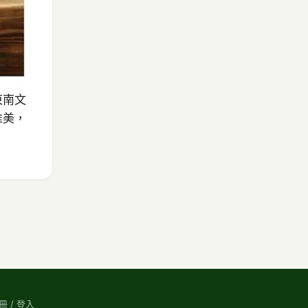
東南文
唯美，
冊 / 登入