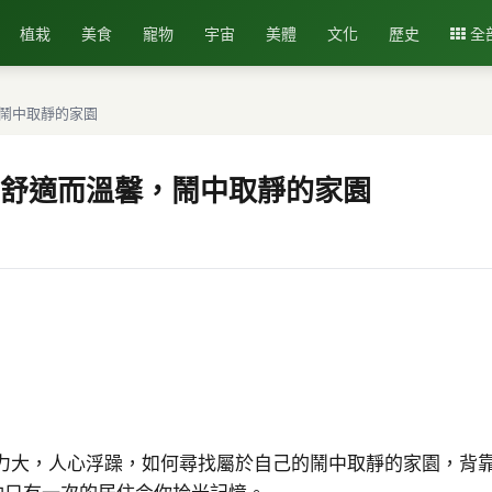
植栽
美食
寵物
宇宙
美體
文化
歷史
全
鬧中取靜的家園
舒適而溫馨，鬧中取靜的家園
力大，人心浮躁，如何尋找屬於自己的鬧中取靜的家園，背