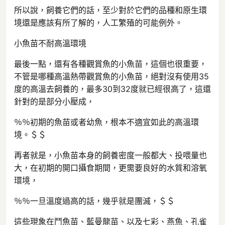
所以說，飼養它們的話，至少對於它們的品種和原生環
境還是應該有所了解的，人工繁殖的可能例外。
小魚苗不耐高溫環境
最後一點，還有各種觀賞魚的小魚苗，這個也很重要，
不管是哪種高溫熱帶觀賞魚的小魚苗，絕對沒有使用35
度的高溫去飼養的，最多30到32度就已經很高了，這還
針對的是部分小壓成，
％％初期的魚苗或者幼魚，根本不適宜如此的高溫環
境。＄＄
再者就是，小魚苗本身的飼養密度一般都大、投喂量也
大，在初期的開口攝食期間，更需要良好的水質和溶氧
環境，
％％一旦溫度過高的話，幾乎就是團滅，＄＄
這些現象在鬥魚苗、藍曼龍苗、以及七彩、燕魚、孔雀