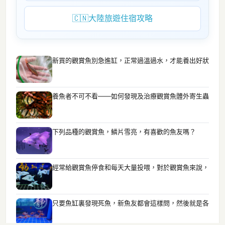
🇨🇳
大陸旅遊住宿攻略
新買的觀賞魚別急進缸，正常過溫過水，才能養出好狀
養魚者不可不看——如何發現及治療觀賞魚體外寄生蟲
下列品種的觀賞魚，鱗片雪亮，有喜歡的魚友嗎？
經常給觀賞魚停食和每天大量投喂，對於觀賞魚來說，
只要魚缸裏發現死魚，新魚友都會這樣問，然後就是各