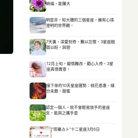
納福，能賺大
明是非，知大體的三個星座，擁有心境
澄明的世界觀，
7天裏，深愛刻骨，難以忘懷，3星座翹
首以盼，與戀
12月上旬，癡情難改，戳心入骨，3星
座真情實意，
接下來的10天星座運勢：桃花恩惠，緣
分未散，甜蜜
認定一個人，就不會輕易放手的星座
女，能與之攜手是
“塔羅占卜”十二星座3月6日