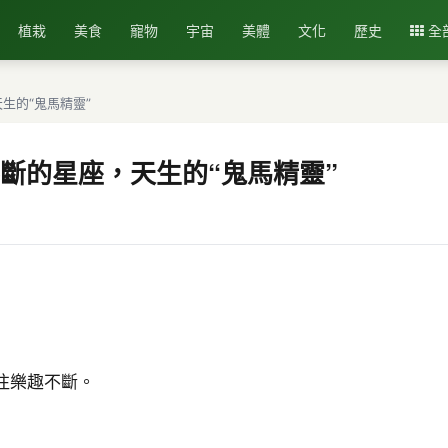
植栽
美食
寵物
宇宙
美體
文化
歷史
全
生的“鬼馬精靈”
斷的星座，天生的“鬼馬精靈”
往樂趣不斷。