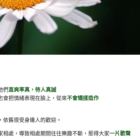
他們
直爽率真，待人真誠
也會把情緒表現在臉上，從來
不會矯揉造作
，依舊很受身邊人的歡迎。
家相處，導致相處期間往往樂趣不斷，惹得大家
一片歡聲