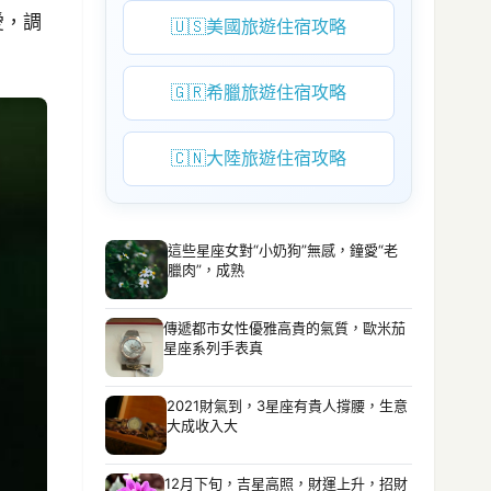
愛，調
🇺🇸
美國旅遊住宿攻略
🇬🇷
希臘旅遊住宿攻略
🇨🇳
大陸旅遊住宿攻略
這些星座女對“小奶狗”無感，鐘愛“老
臘肉”，成熟
傳遞都市女性優雅高貴的氣質，歐米茄
星座系列手表真
2021財氣到，3星座有貴人撐腰，生意
大成收入大
12月下旬，吉星高照，財運上升，招財