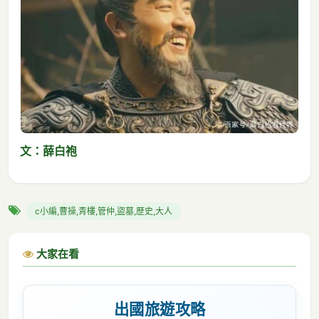
文：薛白袍
c小編,曹操,青樓,管仲,盜墓,歷史,大人
大家在看
出國旅遊攻略