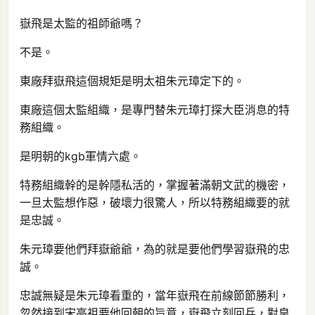
嶽飛是太監的祖師爺嗎？
不是。
東廠拜嶽飛這個規矩是明太祖朱元璋定下的。
東廠這個太監組織，是專門替朱元璋打探大臣消息的特
務組織。
是明朝的kgb軍情六處。
特務組織幹的是幹隱私活的，掌握著滿朝文武的機密，
一旦太監想作惡，破壞力很驚人，所以特務組織要的就
是忠誠。
朱元璋要他們拜嶽爺爺，為的就是要他們學習嶽飛的忠
誠。
忠誠無疑是朱元璋看重的，當年嶽飛在前線節節勝利，
忽然接到宋高祖要他回朝的旨意，嶽飛立刻回兵，對皇