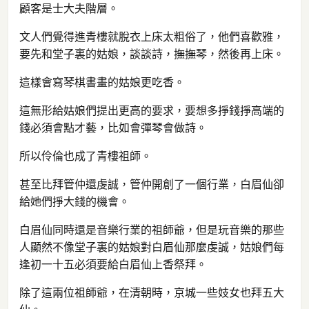
顧客是士大夫階層。
文人們覺得進青樓就脫衣上床太粗俗了，他們喜歡雅，
要先和堂子裏的姑娘，談談詩，撫撫琴，然後再上床。
這樣會寫琴棋書畫的姑娘更吃香。
這無形給姑娘們提出更高的要求，要想多掙錢掙高端的
錢必須會點才藝，比如會彈琴會做詩。
所以伶倫也成了青樓祖師。
甚至比拜管仲還虔誠，管仲開創了一個行業，白眉仙卻
給她們掙大錢的機會。
白眉仙同時還是音樂行業的祖師爺，但是玩音樂的那些
人顯然不像堂子裏的姑娘對白眉仙那麼虔誠，姑娘們每
逢初一十五必須要給白眉仙上香祭拜。
除了這兩位祖師爺，在清朝時，京城一些妓女也拜五大