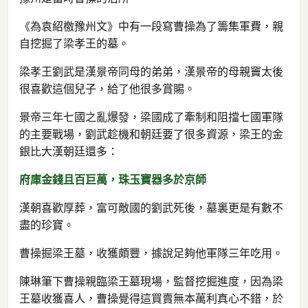
《為袁紹檄豫州文》中有一段寫曹操為了籌集軍費，親
自挖掘了梁孝王的墓。
梁孝王劉武是漢景帝同母的弟弟，漢景帝的母親竇太後
很喜歡這個兒子，給了他很多賞賜。
景帝三年七國之亂爆發，梁國成了牽制和阻擋七國軍隊
的主要戰場，劉武趁機和朝廷要了很多資源，梁王的金
銀比大漢朝廷還多：
府庫金錢且百巨萬，珠玉寶器多於京師
漢朝喜歡厚葬，富可敵國的劉武死後，墓裏更是有數不
盡的珍寶。
曹操掘梁王墓，收獲頗豐，據說足夠他軍隊三年吃用。
陳琳筆下曹操親臨梁王墓現場，監督挖掘進度，因為梁
王墓收獲喜人，曹操覺得這買賣無本萬利真心不錯，於