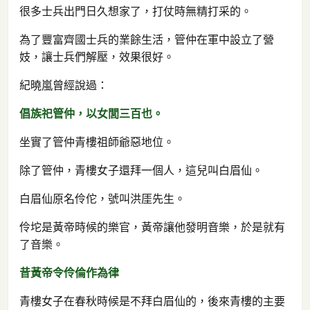
很多士兵出門日久想家了，打仗時無精打采的。
為了豐富齊國士兵的業餘生活，管仲在軍中設立了營
妓，讓士兵們解壓，效果很好。
紀曉嵐曾經說過：
倡族祀管仲，以女閭三百也。
坐實了管仲青樓祖師爺惡地位。
除了管仲，青樓女子還拜一個人，這兒叫白眉仙。
白眉仙原名伶佗，號叫洪厓先生。
伶坨是黃帝時候的樂官，黃帝讓他發明音樂，於是就有
了音樂。
昔黃帝令伶倫作為律
青樓女子在春秋時候是不拜白眉仙的，後來青樓的主要