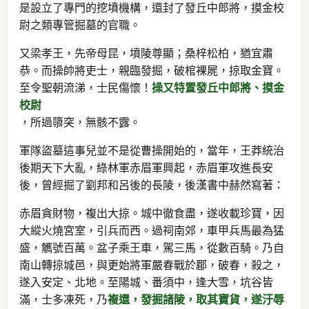
是設立了專門的挖墳機構，還封了發丘中郎將，摸金校
尉之類專管掘墓的官職。
又梁孝王，先帝母昆，墳陵尊顯；桑梓松柏，猶宜肅
恭。而操帥將吏士，親臨發掘，破棺裸屍，掠取金寶。
至令聖朝流涕，士民傷懷！
操又特置發丘中郎將、摸金
校尉
，所過隳突，無骸不露。
軍隊盜墓這事兒並不是從曹操開始的，當年，王莽統治
後期天下大亂，綠林軍赤眉軍興起，赤眉軍攻進長安
後，曾經掘了劉邦和呂後的長陵，後漢書中赫然寫著：
赤眉貪財物，複出大掠。城中徹食盡，遂收載珍寶，因
大縱火燒宮室，引兵而西。過祠南郊，車甲兵馬最為猛
盛，觽號百萬。盆子乘王車，駕三馬，從數百騎。乃自
南山轉掠城邑，與更始將軍嚴春戰於郿，破春，殺之，
遂入安定、北地。至陽城、番須中，逢大雪，坑谷皆
滿，士多凍死，乃
複還，發掘諸陵，取其寶貨，遂汙辱