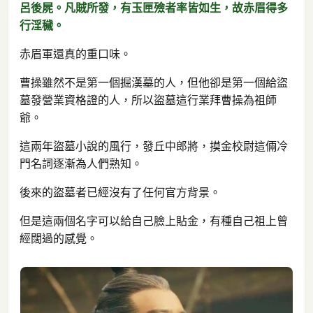
呂後屍。凡賊所發，有玉匣殮者率皆如生，故赤眉得多
行淫穢。
赤眉軍還真的重口味。
曹操雖然不是第一個掘漢墓的人，但他卻是第一個給盜
墓發營業資格證的人，所以盜墓這行業拜曹操為祖師
爺。
這兩年盜墓小說的風行，發丘中郎將，摸金校尉這倆冷
門名詞逐漸為人們熟知。
後來的盜墓者已經沒有了任何官方背景。
但是這兩個名字可以給自己臉上貼金，有種自己祖上曾
經闊過的感覺。