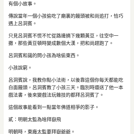
有個小故事。
傳說當年一個小孩偷吃了廟裏的饅頭被和尚追打，恰巧
遇上呂洞賓。
只見呂洞賓不慌不忙從路邊摘下幾顆黃豆，往空中一
撒，那些黃豆頓時變成數個大漢，把和尚趕跑了。
呂洞賓和藹的問小孩為啥偷東西。
小孩說窮。
呂洞賓說，我教你點小法術，以後靠這個你每天都能吃
白面饅頭，呂洞賓教了小孩三天。臨別時還送了他一本
戲法書，後來變戲法玩雜技的都拜呂洞賓了。
這個故事能看到一點當年佛道相爭的影子。
貳：明朝太監為啥拜嶽飛
明朝時，東廠太監要拜嶽爺爺。