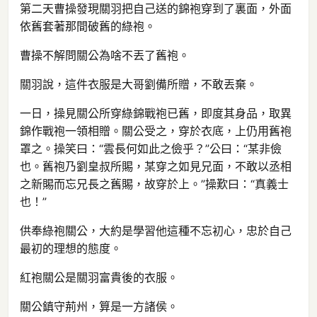
第二天曹操發現關羽把自己送的錦袍穿到了裏面，外面
依舊套著那間破舊的綠袍。
曹操不解問關公為啥不丟了舊袍。
關羽說，這件衣服是大哥劉備所贈，不敢丟棄。
一日，操見關公所穿綠錦戰袍已舊，即度其身品，取異
錦作戰袍一領相贈。關公受之，穿於衣底，上仍用舊袍
罩之。操笑曰：“雲長何如此之儉乎？”公曰：“某非儉
也。舊袍乃劉皇叔所賜，某穿之如見兄面，不敢以丞相
之新賜而忘兄長之舊賜，故穿於上。”操歎曰：“真義士
也！”
供奉綠袍關公，大約是學習他這種不忘初心，忠於自己
最初的理想的態度。
紅袍關公是關羽富貴後的衣服。
關公鎮守荊州，算是一方諸侯。