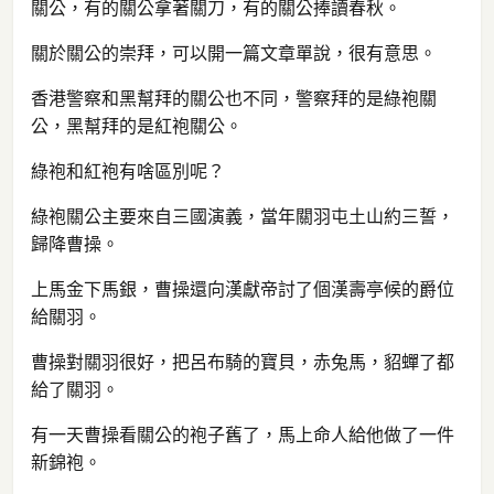
關公，有的關公拿著關刀，有的關公捧讀春秋。
關於關公的崇拜，可以開一篇文章單說，很有意思。
香港警察和黑幫拜的關公也不同，警察拜的是綠袍關
公，黑幫拜的是紅袍關公。
綠袍和紅袍有啥區別呢？
綠袍關公主要來自三國演義，當年關羽屯土山約三誓，
歸降曹操。
上馬金下馬銀，曹操還向漢獻帝討了個漢壽亭候的爵位
給關羽。
曹操對關羽很好，把呂布騎的寶貝，赤兔馬，貂蟬了都
給了關羽。
有一天曹操看關公的袍子舊了，馬上命人給他做了一件
新錦袍。