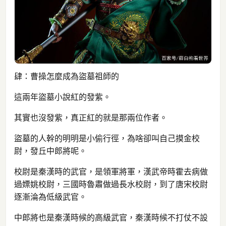
肆：曹操怎麼成為盜墓祖師的
這兩年盜墓小說紅的發紫。
其實也沒發紫，真正紅的就是那兩位作者。
盜墓的人幹的明明是小偷行徑，為啥卻叫自己摸金校
尉，發丘中郎將呢。
校尉是秦漢時的武官，是領軍將軍，漢武帝時霍去病做
過嫖姚校尉，三國時魯肅做過長水校尉，到了唐宋校尉
逐漸淪為低級武官。
中郎將也是秦漢時候的高級武官，秦漢時候不打仗不設