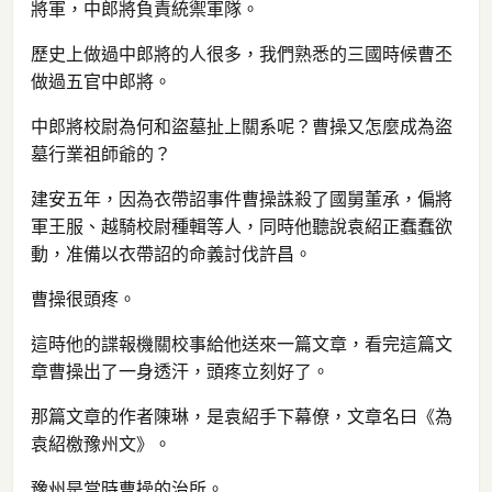
將軍，中郎將負責統禦軍隊。
歷史上做過中郎將的人很多，我們熟悉的三國時候曹丕
做過五官中郎將。
中郎將校尉為何和盜墓扯上關系呢？曹操又怎麼成為盜
墓行業祖師爺的？
建安五年，因為衣帶詔事件曹操誅殺了國舅董承，偏將
軍王服、越騎校尉種輯等人，同時他聽說袁紹正蠢蠢欲
動，准備以衣帶詔的命義討伐許昌。
曹操很頭疼。
這時他的諜報機關校事給他送來一篇文章，看完這篇文
章曹操出了一身透汗，頭疼立刻好了。
那篇文章的作者陳琳，是袁紹手下幕僚，文章名曰《為
袁紹檄豫州文》。
豫州是當時曹操的治所。