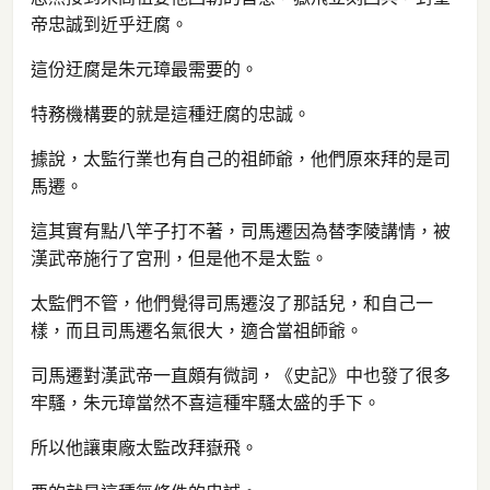
帝忠誠到近乎迂腐。
這份迂腐是朱元璋最需要的。
特務機構要的就是這種迂腐的忠誠。
據說，太監行業也有自己的祖師爺，他們原來拜的是司
馬遷。
這其實有點八竿子打不著，司馬遷因為替李陵講情，被
漢武帝施行了宮刑，但是他不是太監。
太監們不管，他們覺得司馬遷沒了那話兒，和自己一
樣，而且司馬遷名氣很大，適合當祖師爺。
司馬遷對漢武帝一直頗有微詞，《史記》中也發了很多
牢騷，朱元璋當然不喜這種牢騷太盛的手下。
所以他讓東廠太監改拜嶽飛。