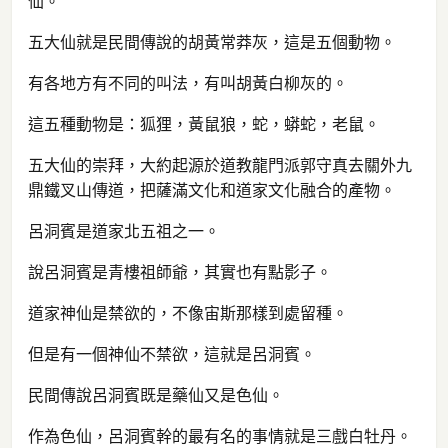
仙。
五大仙就是民間傳說的胡黃常莽灰，這是五個動物。
有各地方有不同的叫法，有叫胡黃白柳灰的。
這五種動物是：狐狸，黃鼠狼，蛇，蟒蛇，老鼠。
五大仙的崇拜，大約起源於道教龍門派郭守真去關外九
鼎鐵叉山傳道，把薩滿文化和道家文化融合的產物。
呂洞賓是道家北五祖之一。
說呂洞賓是青樓祖師爺，其實也有點影子。
道家神仙是禁欲的，不像宙斯那樣到處留種。
但是有一個神仙不禁欲，這就是呂洞賓。
民間傳說呂洞賓既是藥仙又是色仙。
作為色仙，呂洞賓幹的最有名的事情就是三戲白牡丹。