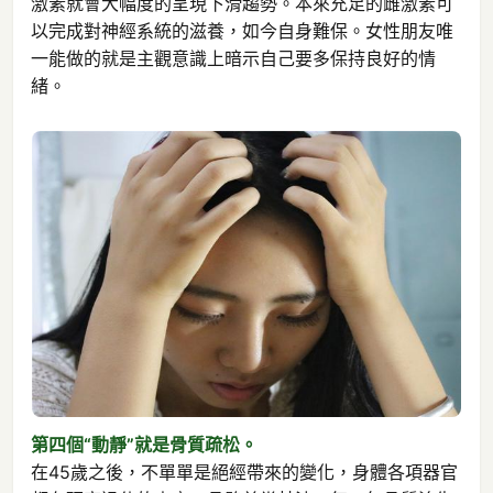
激素就會大幅度的呈現下滑趨勢。本來充足的雌激素可
以完成對神經系統的滋養，如今自身難保。女性朋友唯
一能做的就是主觀意識上暗示自己要多保持良好的情
緒。
第四個“動靜”就是骨質疏松。
在45歲之後，不單單是絕經帶來的變化，身體各項器官