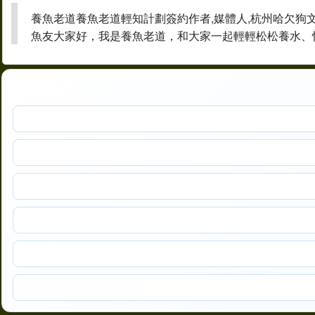
養魚老道養魚老道輕知計劃簽約作者,媒體人,杭州哈欠狗
魚友大家好，我是養魚老道，和大家一起輕輕松松養水、