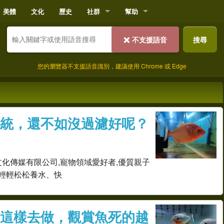
美體
文化
歷史
社群
幫助
❌
搜尋
不支援語音
您的瀏覽器不支援語音識別，建議使用 Chrome 或 Edge
統，還不如沒過濾好呢？
文化傳媒有限公司,寵物領域愛好者,優質親子
輕輕松松養水、快
這樣去做，觀賞魚死的越