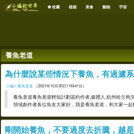
植栽
美食
寵物
宇宙
收藏
養魚老道
為什麼說某些情況下養魚，有過濾系
小編
/
養魚老道
（2021年10月30日11時41分）
養魚老道養魚老道輕知計劃簽約作者,媒體人,杭州哈欠狗
領域創作者各位魚友大家好，我是養魚老道，和大家一起
剛開始養魚，不要過度去折騰，越是