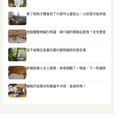
養了狗狗才體會到了什麼叫父愛如山！以前我可能有個
陸毅曬寵物貓引熱議，兩只貓的價格這麼貴？女兒更是
從不被關在家裏的農村寵物貓咪的那些事
胖貓挨著小主人睡覺，無意間翻了一個身，下一秒貓咪
鐘曉芹說懷孕和養貓不沖突，是真的嗎？