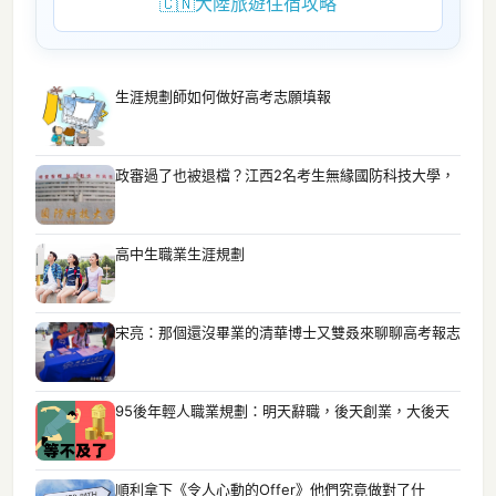
🇨🇳
大陸旅遊住宿攻略
生涯規劃師如何做好高考志願填報
政審過了也被退檔？江西2名考生無緣國防科技大學，
高中生職業生涯規劃
宋亮：那個還沒畢業的清華博士又雙叒來聊聊高考報志
95後年輕人職業規劃：明天辭職，後天創業，大後天
順利拿下《令人心動的Offer》他們究竟做對了什