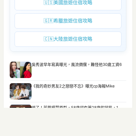
🇺🇸
美國旅遊住宿攻略
🇬🇷
希臘旅遊住宿攻略
🇨🇳
大陸旅遊住宿攻略
吳秀波早年寫真曝光，風流倜儻，難怪他30歲工資6
《我的奇妙男友2之戀戀不忘》曝光cp海報Mike
絕了！芳華楊慧原型，58歲卻有著28歲的狀態，1
王源透露自己寫歌 全因為陳奕迅一句話