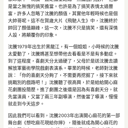
是當之無愧的搞笑擔當。也許是為了搞笑表情太過豐
富，許多人忽略了沈騰的顏值，其實他年輕時候也是個
大帥哥呢。這不在賀歲大片《飛馳人生》中，沈騰終於
帥回了顏值巔峰，這一次，沈騰不只是搞笑，還有深情
人設，將顛覆你的印象。
沈騰1979年出生於黑龍江，有一個姐姐，小時候的沈騰
太愛動了，沈騰媽甚至想帶他去看看是不是有多動症。
到了這程度，喜劇天分太過硬了，父母於是送沈騰去讀
解放軍藝術學院戲劇表演系。畢業的時候，老師對沈騰
說：「你的喜劇天分夠了，不需要再挖掘了，接下來就
挑戰別的戲路吧！」沈騰聽了很高興，於是給給開心麻
花劇團投簡歷。進了劇團之後還是因為有喜劇天分，就
先當演員，又當了兩三年副導演，然後當了導演，慢慢
就走到今天這步。
因此我們可以看到，沈騰2003年出演開心麻花的第一部
舞台劇《想吃麻花現給你擰》，隨後就成為開心麻花的