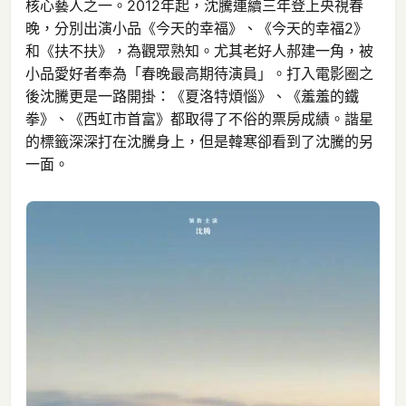
核心藝人之一。2012年起，沈騰連續三年登上央視春
晚，分別出演小品《今天的幸福》、《今天的幸福2》
和《扶不扶》，為觀眾熟知。尤其老好人郝建一角，被
小品愛好者奉為「春晚最高期待演員」。打入電影圈之
後沈騰更是一路開掛：《夏洛特煩惱》、《羞羞的鐵
拳》、《西虹市首富》都取得了不俗的票房成績。諧星
的標籤深深打在沈騰身上，但是韓寒卻看到了沈騰的另
一面。