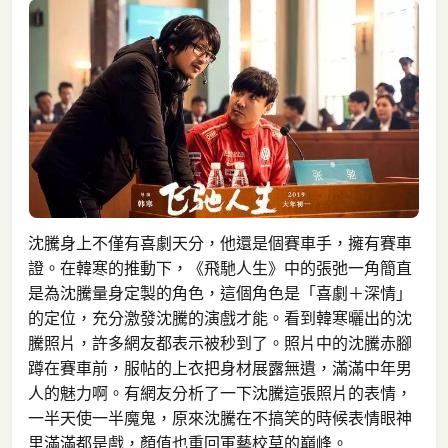
沈騰身上不僅有喜劇天分，他還是個賽車手，擁有賽車
證。在韓寒的推動下，《飛馳人生》中的張弛一角簡直
是為沈騰量身定製的角色，這個角色是「喜劇＋深情」
的定位，充分激發沈騰的演戲才能。看到韓寒曬出的沈
騰照片，許多網友都表示被秒到了。照片中的沈騰赤腳
蹲在賽車前，服帖的上衣把身材展露無遺，滿滿中年男
人的魅力啊。有網友分析了一下沈騰這張照片的表情，
一半天使一半魔鬼，原來沈騰在不搞笑的時候表情眼神
里滿滿都是戲，顏值也重回軍藝校草的巔峰。