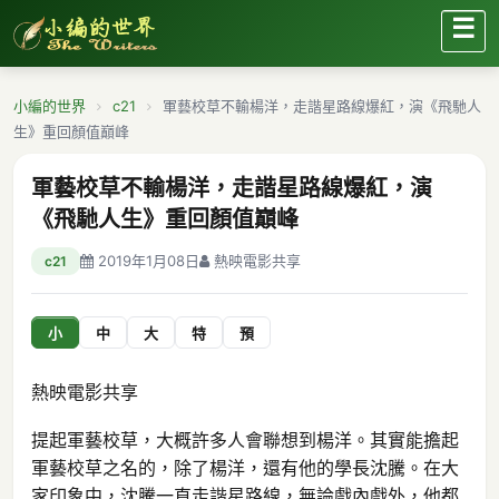
☰
小編的世界
c21
軍藝校草不輸楊洋，走諧星路線爆紅，演《飛馳人
生》重回顏值巔峰
軍藝校草不輸楊洋，走諧星路線爆紅，演
《飛馳人生》重回顏值巔峰
2019年1月08日
熱映電影共享
c21
小
中
大
特
預
熱映電影共享
提起軍藝校草，大概許多人會聯想到楊洋。其實能擔起
軍藝校草之名的，除了楊洋，還有他的學長沈騰。在大
家印象中，沈騰一直走諧星路線，無論戲內戲外，他都