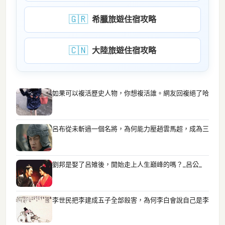
🇬🇷
希臘旅遊住宿攻略
🇨🇳
大陸旅遊住宿攻略
如果可以複活歷史人物，你想複活誰。網友回複絕了哈
呂布從未斬過一個名將，為何能力壓趙雲馬超，成為三
劉邦是娶了呂雉後，開始走上人生巔峰的嗎？_呂公_
李世民把李建成五子全部殺害，為何李白會說自己是李