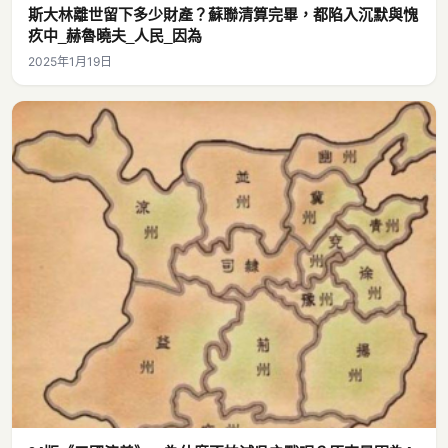
斯大林離世留下多少財產？蘇聯清算完畢，都陷入沉默與愧
疚中_赫魯曉夫_人民_因為
2025年1月19日