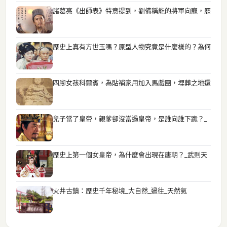
諸葛亮《出師表》特意提到，劉備稱能的將軍向寵，歷
歷史上真有方世玉嗎？原型人物究竟是什麼樣的？為何
四腳女孩科爾賓，為貼補家用加入馬戲團，埋葬之地還
兒子當了皇帝，親爹卻沒當過皇帝，是誰向誰下跪？_
歷史上第一個女皇帝，為什麼會出現在唐朝？_武則天
火井古鎮：歷史千年秘境_大自然_過往_天然氣