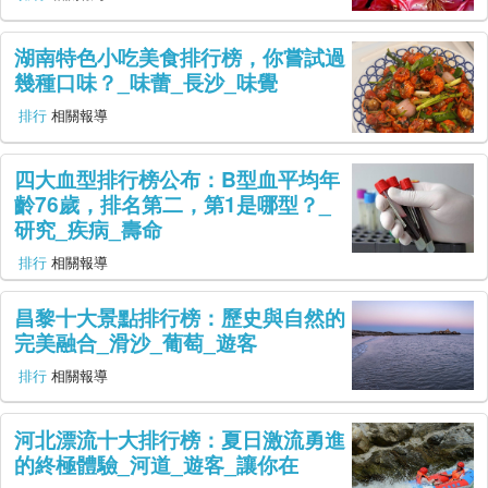
幫助
湖南特色小吃美食排行榜，你嘗試過
帳號登入
幾種口味？_味蕾_長沙_味覺
排行
相關報導
四大血型排行榜公布：B型血平均年
齡76歲，排名第二，第1是哪型？_
研究_疾病_壽命
排行
相關報導
昌黎十大景點排行榜：歷史與自然的
完美融合_滑沙_葡萄_遊客
排行
相關報導
河北漂流十大排行榜：夏日激流勇進
的終極體驗_河道_遊客_讓你在