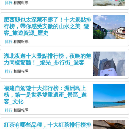
排行
相關報導
肥西縣也太深藏不露了！十大景點排
行榜，帶你感受安徽的山水之美_遊
客_旅遊資源_歷史
排行
相關報導
湖北夜遊十大景點排行榜，夜晚的魅
力同樣驚豔！_燈光_步行街_遊客
排行
相關報導
福建自駕遊十大排行榜：湄洲島上
榜，第一是世界雙重遺產_景區_遊
客_文化
排行
相關報導
紅茶有哪些品種，十大紅茶排行榜排