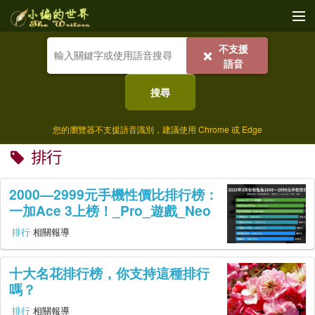
不支援
收藏
❌
語音
植栽
搜尋
美食
您的瀏覽器不支援語音識別，建議使用 Chrome 或 Edge
寵物
排行
宇宙
2000—2999元手機性價比排行榜：
美體
一加Ace 3上榜！_Pro_遊戲_Neo
排行
相關報導
文化
歷史
十大名花排行榜，你支持這種排行
嗎？
社群
排行
相關報導